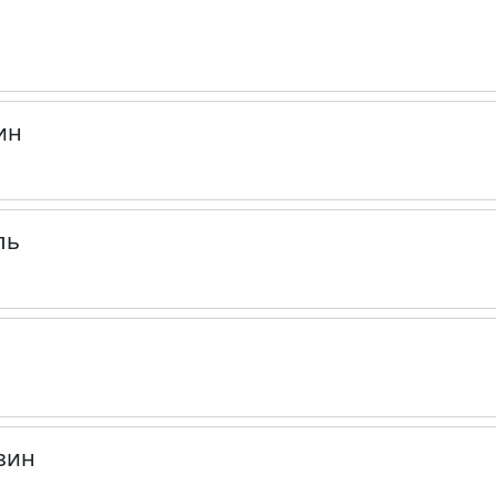
ин
ль
зин