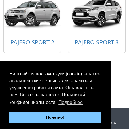
PAJERO SPORT 2
PAJERO SPORT 3
Наш сайт использует куки (cookie), а также
аналитические сервисы для анализа и
улучшения работы сайта. Оставаясь на
нём, Вы соглашаетесь с Политикой
конфиденциальности.
Подробнее
2012 - 2026 © «Юнипартс»
Понятно!
Дизайн и разработка —
Арт студия «Милано»