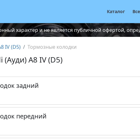
Каталог
Вс
нный характер и не является публичной офертой, опреде
A8 IV (D5)
Тормозные колодки
(Ауди) A8 IV (D5)
лодок задний
лодок передний