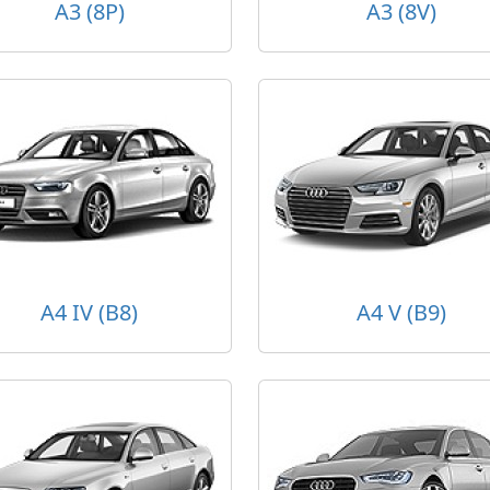
A3 (8P)
A3 (8V)
A4 IV (B8)
A4 V (B9)