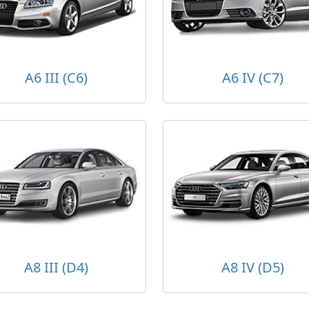
A6 III (C6)
A6 IV (C7)
A8 III (D4)
A8 IV (D5)