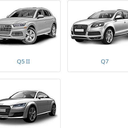
Q5 II
Q7