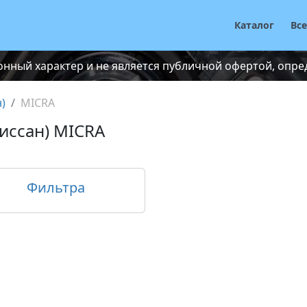
Каталог
Вс
нный характер и не является публичной офертой, опреде
)
MICRA
иссан) MICRA
Фильтра