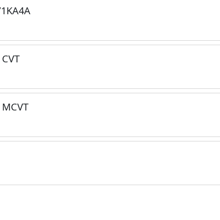
71KA4A
 CVT
и MCVT