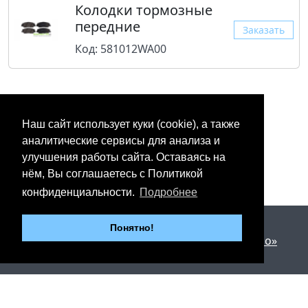
Колодки тормозные
передние
Заказать
Код: 581012WA00
Наш сайт использует куки (cookie), а также
аналитические сервисы для анализа и
улучшения работы сайта. Оставаясь на
нём, Вы соглашаетесь с Политикой
конфиденциальности.
Подробнее
2012 - 2026 © «Юнипартс»
Понятно!
Дизайн и разработка —
Арт студия «Милано»
г. Казань, Пр. Победы, 206
Тел.: +7 (843) 267-27-27