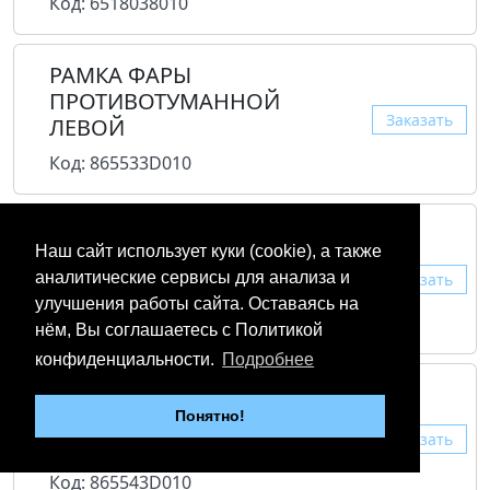
Код: 6518038010
РАМКА ФАРЫ
ПРОТИВОТУМАННОЙ
Заказать
ЛЕВОЙ
Код: 865533D010
РАМКА ФАРЫ
Наш сайт использует куки (cookie), а также
ПРОТИВОТУМАННОЙ
аналитические сервисы для анализа и
Заказать
ЛЕВОЙ
улучшения работы сайта. Оставаясь на
Код: 865533D000
нём, Вы соглашаетесь с Политикой
конфиденциальности.
Подробнее
РАМКА ФАРЫ
ПРОТИВОТУМАННОЙ
Понятно!
Заказать
ПРАВОЙ
Код: 865543D010