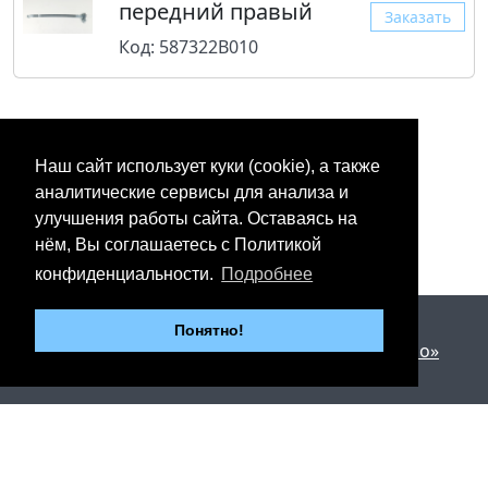
передний правый
Заказать
Код: 587322B010
Наш сайт использует куки (cookie), а также
аналитические сервисы для анализа и
улучшения работы сайта. Оставаясь на
нём, Вы соглашаетесь с Политикой
конфиденциальности.
Подробнее
2012 - 2026 © «Юнипартс»
Понятно!
Дизайн и разработка —
Арт студия «Милано»
г. Казань, Пр. Победы, 206
Тел.: +7 (843) 267-27-27
Тел.: +7 (904) 67-67-411