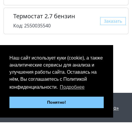
Термостат 2.7 бензин
Заказать
Код: 2550035540
Наш сайт использует куки (cookie), а также
аналитические сервисы для анализа и
улучшения работы сайта. Оставаясь на
нём, Вы соглашаетесь с Политикой
конфиденциальности.
Подробнее
2012 - 2026 © «Юнипартс»
Понятно!
Дизайн и разработка —
Арт студия «Милано»
г. Казань, Пр. Победы, 206