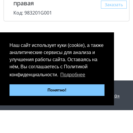
правая
Заказать
Код: 983201G001
Наш сайт использует куки (cookie), а также
аналитические сервисы для анализа и
улучшения работы сайта. Оставаясь на
нём, Вы соглашаетесь с Политикой
конфиденциальности.
Подробнее
2012 - 2026 © «Юнипартс»
Понятно!
Дизайн и разработка —
Арт студия «Милано»
г. Казань, Пр. Победы, 206
Тел.: +7 (843) 267-27-27
Тел.: +7 (904) 67-67-411