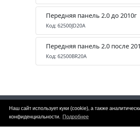
Передняя панель 2.0 до 2010г
Код: 62500JD20A
Передняя панель 2.0 после 20
Код: 62500BR20A
2012 - 2026 © «Юнипартс»
Наш сайт использует куки (cookie), а также аналитиче
Дизайн и разработка —
Арт студия
конфиденциальности.
Подробнее
«Милано»
Сайт носит сугубо информа