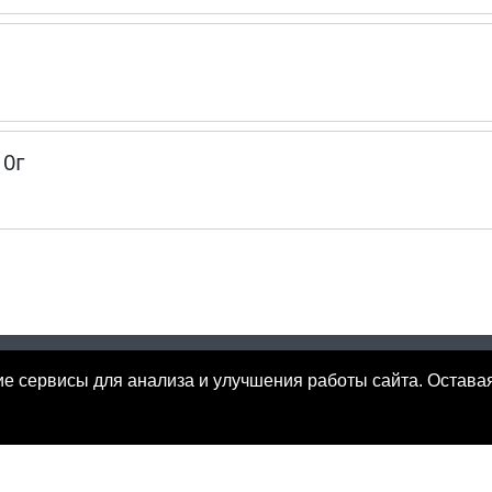
10г
ские сервисы для анализа и улучшения работы сайта. Остава
ционный характер и не является публичной офертой, определяе