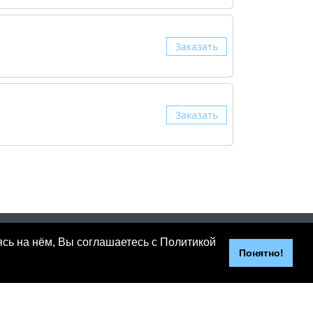
Заказать
Заказать
г. Казань, Пр. Победы, 206
ясь на нём, Вы соглашаетесь с Политикой
Тел.: +7 (843) 267-27-27
Понятно!
Тел.: +7 (904) 67-67-411
мой статьей 437 (2) ГК РФ.