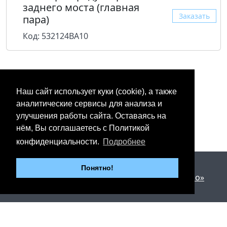
заднего моста (главная
Заказать
пара)
Код: 532124BA10
Наш сайт использует куки (cookie), а также
аналитические сервисы для анализа и
улучшения работы сайта. Оставаясь на
нём, Вы соглашаетесь с Политикой
конфиденциальности.
Подробнее
2012 - 2026 © «Юнипартс»
Понятно!
Дизайн и разработка —
Арт студия «Милано»
г. Казань, Пр. Победы, 206
Тел.: +7 (843) 267-27-27