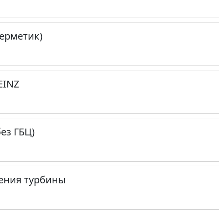
герметик)
EINZ
ез ГБЦ)
дения турбины