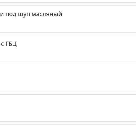
ки под щуп масляный
 с ГБЦ