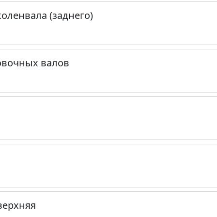
оленвала (заднего)
овочных валов
верхняя