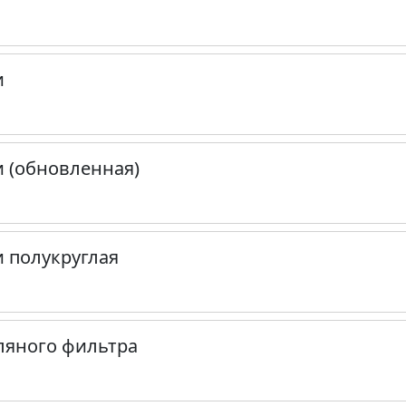
и
 (обновленная)
 полукруглая
ляного фильтра