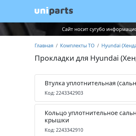
Сайт носит сугубо информацио
Главная
Комплекты ТО
Hyundai (Хенд
Прокладки для Hyundai (Хе
Втулка уплотнительная (саль
Код: 2243342903
Кольцо уплотнительное саль
крышки
Код: 2243342910