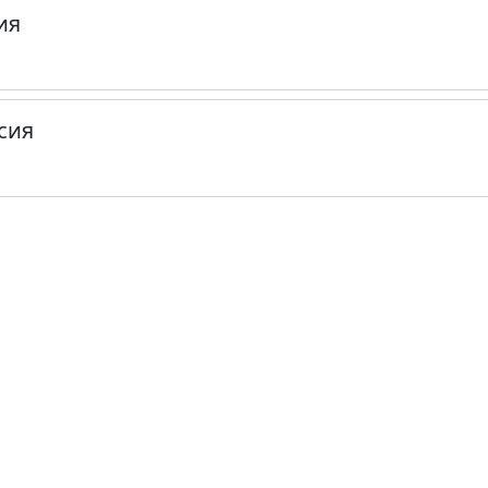
ия
сия