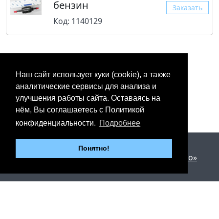
бензин
Заказать
Код: 1140129
Наш сайт использует куки (cookie), а также
аналитические сервисы для анализа и
улучшения работы сайта. Оставаясь на
нём, Вы соглашаетесь с Политикой
конфиденциальности.
Подробнее
2012 - 2026 © «Юнипартс»
Понятно!
Дизайн и разработка —
Арт студия «Милано»
г. Казань, Пр. Победы, 206
Тел.: +7 (843) 267-27-27
Тел.: +7 (904) 67-67-411