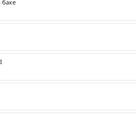
 баке
I