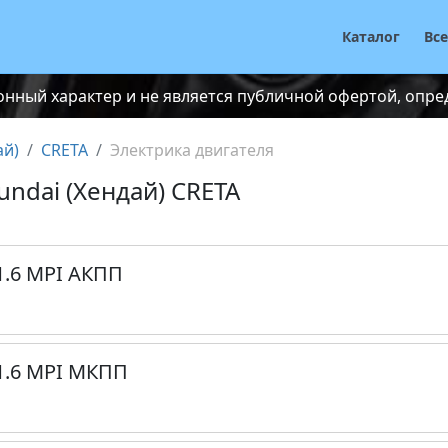
Каталог
Вс
нный характер и не является публичной офертой, опреде
ай)
CRETA
Электрика двигателя
undai (Хендай) CRETA
1.6 MPI АКПП
1.6 MPI МКПП