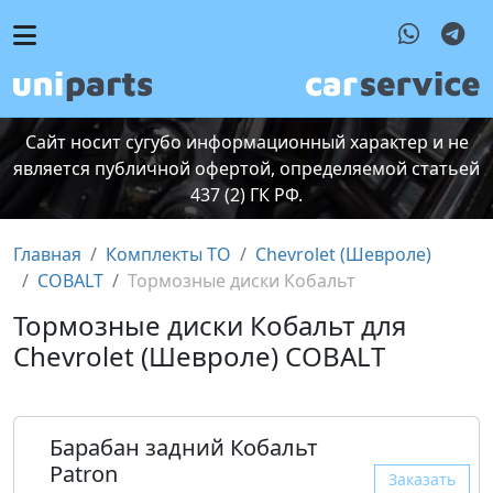
Сайт носит сугубо информационный характер и не
является публичной офертой, определяемой статьей
437 (2) ГК РФ.
Главная
Комплекты ТО
Chevrolet (Шевроле)
COBALT
Тормозные диски Кобальт
Тормозные диски Кобальт для
Chevrolet (Шевроле) COBALT
Барабан задний Кобальт
Patron
Заказать