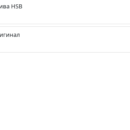
ива HSB
ригинал