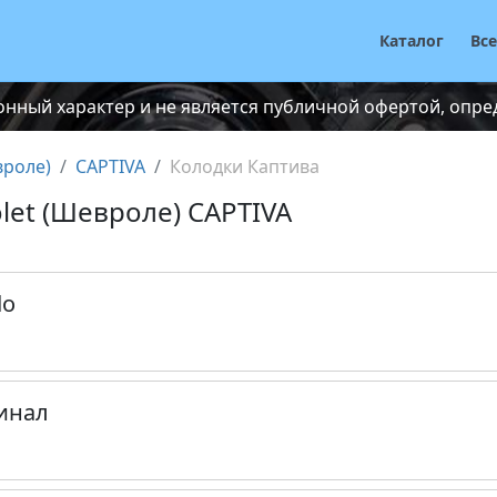
Каталог
Вс
нный характер и не является публичной офертой, опреде
вроле)
CAPTIVA
Колодки Каптива
let (Шевроле) CAPTIVA
do
инал