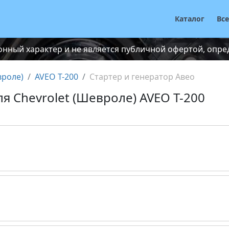
Каталог
Вс
нный характер и не является публичной офертой, опреде
вроле)
AVEO T-200
Стартер и генератор Авео
ля Chevrolet (Шевроле) AVEO T-200