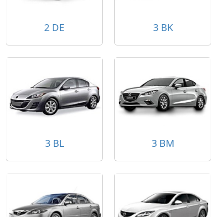
2 DE
3 BK
3 BL
3 BM