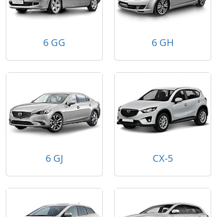
6 GG
6 GH
6 GJ
CX-5