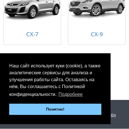
CX-7
CX-9
Наш сайт использует куки (cookie), а также
аналитические сервисы для анализа и
улучшения работы сайта. Оставаясь на
нём, Вы соглашаетесь с Политикой
конфиденциальности.
Подробнее
2012 - 2026 © «Юнипартс»
Понятно!
Дизайн и разработка —
Арт студия «Милано»